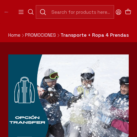
Abierto Domingo a Jueves de 7:30 a 20:00 hrs
(Cerrado 13:00 a 15:30hrs).
Abierto Viernes y Sábado de 7:30 a 20:00 hrs. Horario
Continuado.
Home
PROMOCIONES
Transporte + Ropa 4 Prendas