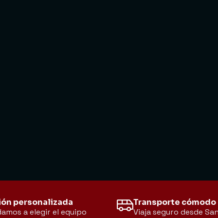
ión personalizada
Transporte cómodo
amos a elegir el equipo
Viaja seguro desde San