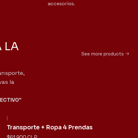
accesorios.
 LA
See more products
ransporte,
vas la
FECTIVO"
|
Not available
Transporte + Ropa 4 Prendas
$61.900 CLP