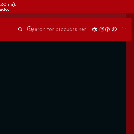
5:30hrs).
uado.