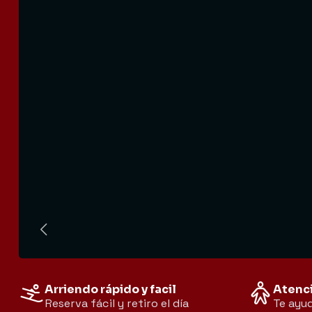
Arriendo rápido y facil
Atenc
Reserva fácil y retiro el día
Te ayud