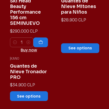
Ski Head
Guantes de
Beauty
Nieve Mitones
Performance
para Niños
156 cm
$28.900 CLP
SEMINUEVO
$290.000 CLP
Quantity
See options
Buy now
|
KANO
Guantes de
Nieve Tronador
PRO
$34.900 CLP
See options