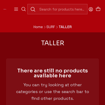
Abierto Domingo a Jueves de 7:30 a 20:00 hrs
(Cerrado 13:00 a 15:30hrs).
Abierto Viernes y Sábado de 7:30 a 20:00 hrs. Horario
Continuado.
Home
SURF
TALLER
TALLER
There are still no products
available here
You can try looking at other
categories or use the search bar to
find other products.