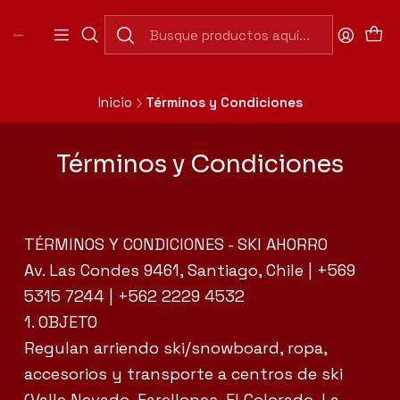
Abierto Domingo a Jueves de 7:30 a 20:00 hrs
(Cerrado 13:00 a 15:30hrs).
Abierto Viernes y Sábado de 7:30 a 20:00 hrs. Horario
Continuado.
Inicio
Términos y Condiciones
Términos y Condiciones
TÉRMINOS Y CONDICIONES - SKI AHORRO
Av. Las Condes 9461, Santiago, Chile | +569
5315 7244 | +562 2229 4532
1. OBJETO
Regulan arriendo ski/snowboard, ropa,
accesorios y transporte a centros de ski
(Valle Nevado, Farellones, El Colorado, La